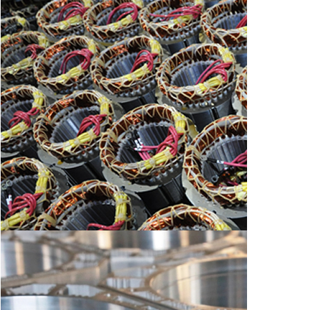
2018/11/01~06 The 29th JAPAN INTERNATIONAL
MACHINE TOOL FAIR
2018/11/7~11 2018 Taiwan International Machine Tool
Show
2017/03/07~12 Taipei International Machine Tool Show
2016/11/17~22 JIMTOF(日本東京)
2015/03/03~08 台北國際工具機展會