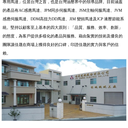
專用馬達」位居台灣之首，也是台灣油壓界中的領導品牌。目前涵蓋
的產品有AC感應馬達、JPM同步伺服馬達、JSM主軸伺服馬達、JVM
感應伺服馬達、DDM高扭力DD馬達、JIM 變頻馬達及JCP 液壓節能系
統。堅持以顧客至上基本的四大原則：「品質、服務、效率、創新」
的態度，為客戶提供多樣化的產品與服務。藉由紮實的技術及優良的
團隊讓佳晟在商場上獲得良好的口碑，印證佳晟的實力與客戶的信
賴。